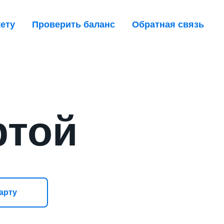
кету
Проверить баланс
Обратная связь
ртой
арту