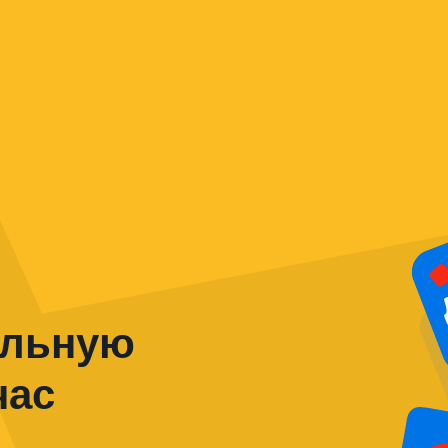
альную
час