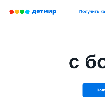
Получить ка
с б
Пол